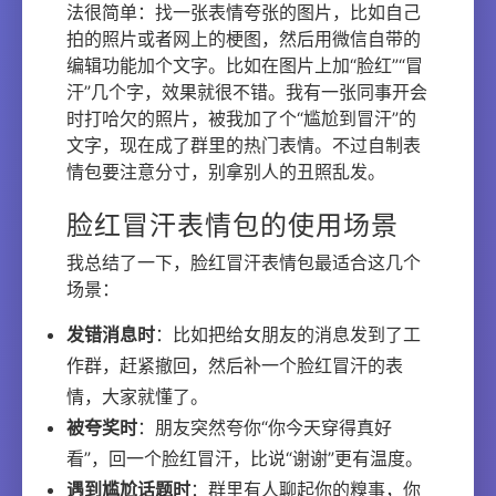
法很简单：找一张表情夸张的图片，比如自己
拍的照片或者网上的梗图，然后用微信自带的
编辑功能加个文字。比如在图片上加“脸红”“冒
汗”几个字，效果就很不错。我有一张同事开会
时打哈欠的照片，被我加了个“尴尬到冒汗”的
文字，现在成了群里的热门表情。不过自制表
情包要注意分寸，别拿别人的丑照乱发。
脸红冒汗表情包的使用场景
我总结了一下，脸红冒汗表情包最适合这几个
场景：
发错消息时
：比如把给女朋友的消息发到了工
作群，赶紧撤回，然后补一个脸红冒汗的表
情，大家就懂了。
被夸奖时
：朋友突然夸你“你今天穿得真好
看”，回一个脸红冒汗，比说“谢谢”更有温度。
遇到尴尬话题时
：群里有人聊起你的糗事，你