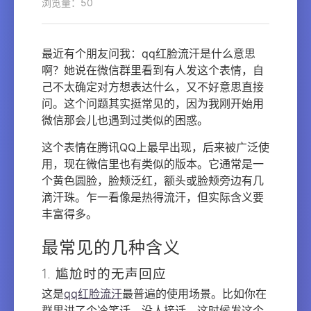
浏览量：50
最近有个朋友问我：qq红脸流汗是什么意思
啊？她说在微信群里看到有人发这个表情，自
己不太确定对方想表达什么，又不好意思直接
问。这个问题其实挺常见的，因为我刚开始用
微信那会儿也遇到过类似的困惑。
这个表情在腾讯QQ上最早出现，后来被广泛使
用，现在微信里也有类似的版本。它通常是一
个黄色圆脸，脸颊泛红，额头或脸颊旁边有几
滴汗珠。乍一看像是热得流汗，但实际含义要
丰富得多。
最常见的几种含义
1. 尴尬时的无声回应
这是
qq红脸流汗
最普遍的使用场景。比如你在
群里讲了个冷笑话，没人接话，这时候发这个