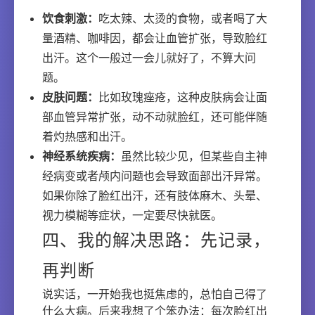
饮食刺激：
吃太辣、太烫的食物，或者喝了大
量酒精、咖啡因，都会让血管扩张，导致脸红
出汗。这个一般过一会儿就好了，不算大问
题。
皮肤问题：
比如玫瑰痤疮，这种皮肤病会让面
部血管异常扩张，动不动就脸红，还可能伴随
着灼热感和出汗。
神经系统疾病：
虽然比较少见，但某些自主神
经病变或者颅内问题也会导致面部出汗异常。
如果你除了脸红出汗，还有肢体麻木、头晕、
视力模糊等症状，一定要尽快就医。
四、我的解决思路：先记录，
再判断
说实话，一开始我也挺焦虑的，总怕自己得了
什么大病。后来我想了个笨办法：每次脸红出