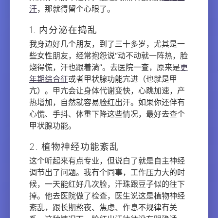
汗
，那就得留个心眼了。
1. 内分泌在捣乱
我身边好几个朋友，到了三十多岁，尤其是一
些女性朋友，经常抱怨说“动不动就一阵热，脸
烧得慌，汗也跟着淌”。去医院一查，原来是
更
年期综合征
或者甲状腺功能亢进（也就是甲
亢）。甲亢会让身体代谢变快，心跳加速，产
热增加，自然就容易脸红出汗。如果你还伴有
心慌、手抖、体重下降这些情况，最好去查个
甲状腺功能。
2. 植物神经功能紊乱
这个听起来有点专业，但说白了就是自主神经
调节出了问题。我有个同事，工作压力大的时
候，一天能红好几次脸，汗珠跟豆子似的往下
掉。他去医院做了检查，医生说这是植物神经
紊乱，跟长期熬夜、焦虑、作息不规律有关