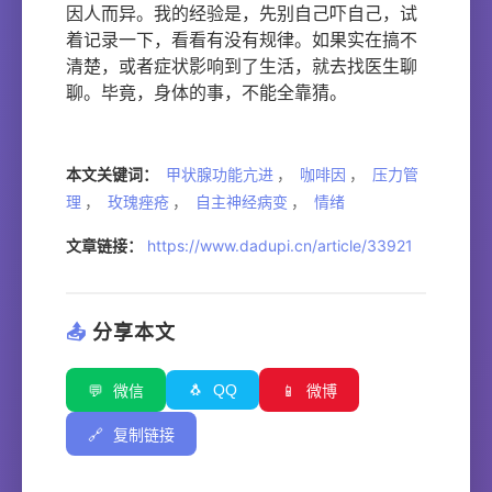
因人而异。我的经验是，先别自己吓自己，试
着记录一下，看看有没有规律。如果实在搞不
清楚，或者症状影响到了生活，就去找医生聊
聊。毕竟，身体的事，不能全靠猜。
本文关键词：
甲状腺功能亢进
，
咖啡因
，
压力管
理
，
玫瑰痤疮
，
自主神经病变
，
情绪
文章链接：
https://www.dadupi.cn/article/33921
📤
分享本文
🐧
QQ
💬
微信
📱
微博
🔗
复制链接