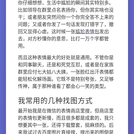
你仔细想想，生活中尴尬的瞬间其实特别多。
比如领导在群里点名表扬你，但你其实啥也没
干；或者朋友突然问你一个你完全答不上来的
问题；又或者你发了一句话发现打错字了，撤
回又显得心虚。这时候一张
尴尬表情包
发出
去，对方秒懂你的意思，比打一万个字都管
用。
而且这种表情最大的好处就是通用。不管你是
和同事聊天，还是和死党互怼，或者是在家族
群里应付七大姑八大姨，一张脸红出汗表情都
能轻松化解场面。它既不是特别夸张，又足够
传神，属于那种谁看了都会心一笑的类型。
我常用的几种找图方式
最开始我是在微信的表情商店里搜，但商店里
的表情包更新慢，而且很多都是成套的，我只
想要其中一张，还得下载整套，挺麻烦的。后
来我试过去百度图片直接搜，搜出来的图倒是