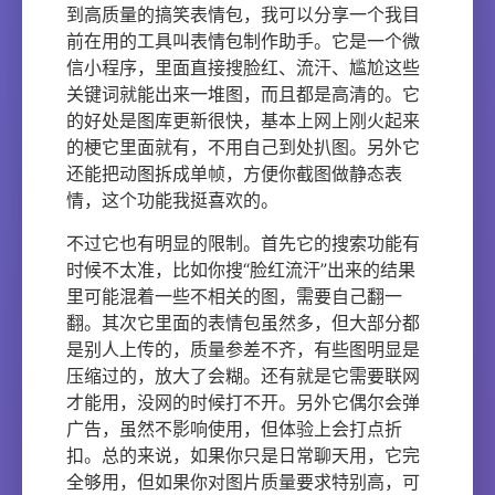
到高质量的搞笑表情包，我可以分享一个我目
前在用的工具叫表情包制作助手。它是一个微
信小程序，里面直接搜脸红、流汗、尴尬这些
关键词就能出来一堆图，而且都是高清的。它
的好处是图库更新很快，基本上网上刚火起来
的梗它里面就有，不用自己到处扒图。另外它
还能把动图拆成单帧，方便你截图做静态表
情，这个功能我挺喜欢的。
不过它也有明显的限制。首先它的搜索功能有
时候不太准，比如你搜“脸红流汗”出来的结果
里可能混着一些不相关的图，需要自己翻一
翻。其次它里面的表情包虽然多，但大部分都
是别人上传的，质量参差不齐，有些图明显是
压缩过的，放大了会糊。还有就是它需要联网
才能用，没网的时候打不开。另外它偶尔会弹
广告，虽然不影响使用，但体验上会打点折
扣。总的来说，如果你只是日常聊天用，它完
全够用，但如果你对图片质量要求特别高，可