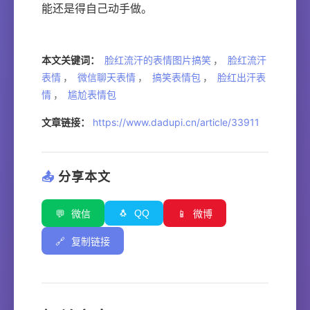
能还是得自己动手做。
本文关键词：
脸红流汗的表情图片搞笑
，
脸红流汗
表情
，
微信聊天表情
，
搞笑表情包
，
脸红出汗表
情
，
尴尬表情包
文章链接：
https://www.dadupi.cn/article/33911
📤
分享本文
🐧
QQ
💬
微信
📱
微博
🔗
复制链接