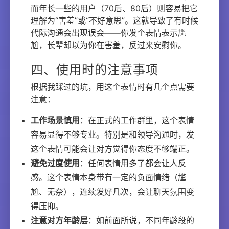
而年长一些的用户（70后、80后）则容易把它
理解为“害羞”或“不好意思”。这就导致了有时候
代际沟通会出现误会——你发个表情表示尴
尬，长辈却以为你在害羞，反过来安慰你。
四、使用时的注意事项
根据我踩过的坑，用这个表情时有几个点需要
注意：
工作场景慎用
：在正式的工作群里，这个表情
容易显得不够专业。特别是和领导沟通时，发
这个表情可能会让对方觉得你态度不够端正。
避免过度使用
：任何表情用多了都会让人反
感。这个表情本身带有一定的负面情绪（尴
尬、无奈），连续发好几次，会让聊天氛围变
得压抑。
注意对方年龄层
：如前面所说，不同年龄段的