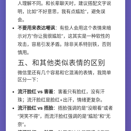
人理解不同。和长辈聊天时，建议搭配文字说
明，比如“不好意思，我有点尴尬”，避免误
会。
不要用来表达嘲讽
：有些人会用这个表情来暗
示对方“你让我很尴尬”，这其实是一种软性的
攻击，容易引发矛盾。除非关系特别铁，否则
慎用。
五、和其他类似表情的区别
微信里还有几个容易和它混淆的表情，我简单
区分一下：
流汗脸红 vs 害羞
：害羞只有脸红，没有汗
珠；流汗脸红是脸红+出汗，情绪更复杂。
流汗脸红 vs 捂脸
：捂脸强调的是“没眼看”或者
“哭笑不得”，而流汗脸红强调的是“尴尬”和“无
奈”。