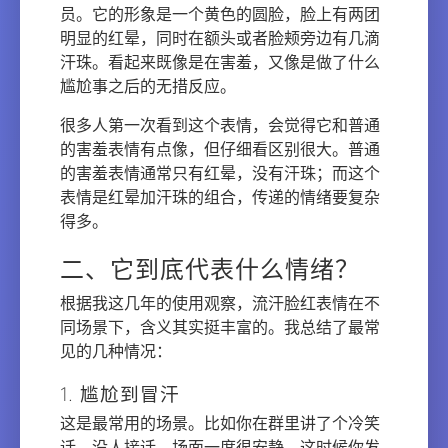
员。它的形象是一个黄色的圆脸，脸上有两团
明显的红晕，同时在额头或者脸颊旁边有几滴
汗珠。看起来既像是在害羞，又像是做了什么
尴尬事之后的无措反应。
很多人第一次看到这个表情，会觉得它和普通
的害羞表情有点像，但仔细看区别很大。普通
的害羞表情通常只有红晕，没有汗珠；而这个
表情是红晕加汗珠的组合，传递的情绪要复杂
得多。
二、它到底代表什么情绪？
根据我这几年的使用观察，流汗脸红表情在不
同场景下，含义其实挺丰富的。我总结了最常
见的几种情况：
1. 尴尬到冒汗
这是最常用的场景。比如你在群里讲了个冷笑
话，没人接话，场面一度很安静。这时候你发