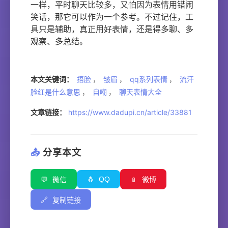
一样，平时聊天比较多，又怕因为表情用错闹
笑话，那它可以作为一个参考。不过记住，工
具只是辅助，真正用好表情，还是得多聊、多
观察、多总结。
本文关键词：
捂脸
，
皱眉
，
qq系列表情
，
流汗
脸红是什么意思
，
自嘲
，
聊天表情大全
文章链接：
https://www.dadupi.cn/article/33881
📤
分享本文
🐧
QQ
💬
微信
📱
微博
🔗
复制链接