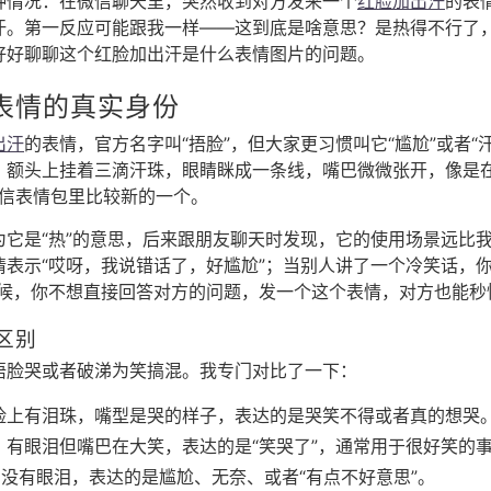
种情况：在微信聊天里，突然收到对方发来一个
红脸加出汗
的表
汗。第一反应可能跟我一样——这到底是啥意思？是热得不行了
好好聊聊这个红脸加出汗是什么表情图片的问题。
表情的真实身份
出汗
的表情，官方名字叫“捂脸”，但大家更习惯叫它“尴尬”或者“
，额头上挂着三滴汗珠，眼睛眯成一条线，嘴巴微微张开，像是
微信表情包里比较新的一个。
为它是“热”的意思，后来跟朋友聊天时发现，它的使用场景远比
表示“哎呀，我说错话了，好尴尬”；当别人讲了一个冷笑话，你
时候，你不想直接回答对方的问题，发一个这个表情，对方也能秒
的区别
捂脸哭或者破涕为笑搞混。我专门对比了一下：
脸上有泪珠，嘴型是哭的样子，表达的是哭笑不得或者真的想哭
，有眼泪但嘴巴在大笑，表达的是“笑哭了”，通常用于很好笑的
没有眼泪，表达的是尴尬、无奈、或者“有点不好意思”。