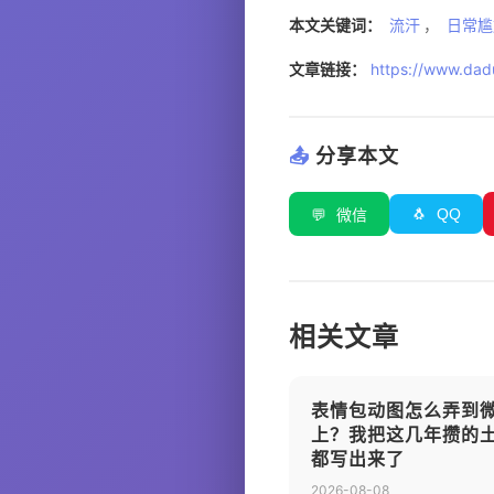
本文关键词：
流汗
，
日常尴
文章链接：
https://www.dadu
📤
分享本文
🐧
QQ
💬
微信
相关文章
表情包动图怎么弄到
上？我把这几年攒的
都写出来了
2026-08-08