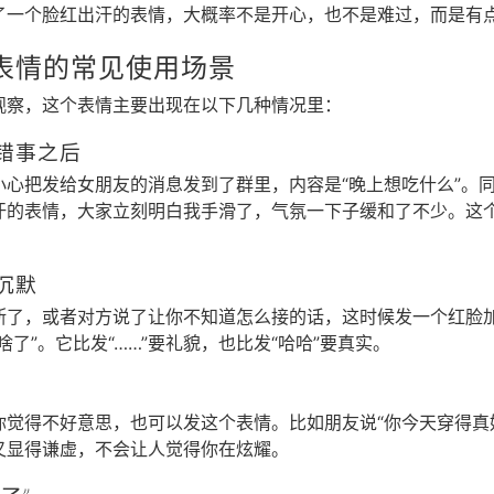
了一个脸红出汗的表情，大概率不是开心，也不是难过，而是有点
表情的常见使用场景
观察，这个表情主要出现在以下几种情况里：
错事之后
小心把发给女朋友的消息发到了群里，内容是“晚上想吃什么”。
汗的表情，大家立刻明白我手滑了，气氛一下子缓和了不少。这个
沉默
断了，或者对方说了让你不知道怎么接的话，这时候发一个红脸
了”。它比发“……”要礼貌，也比发“哈哈”要真实。
你觉得不好意思，也可以发这个表情。比如朋友说“你今天穿得真
又显得谦虚，不会让人觉得你在炫耀。