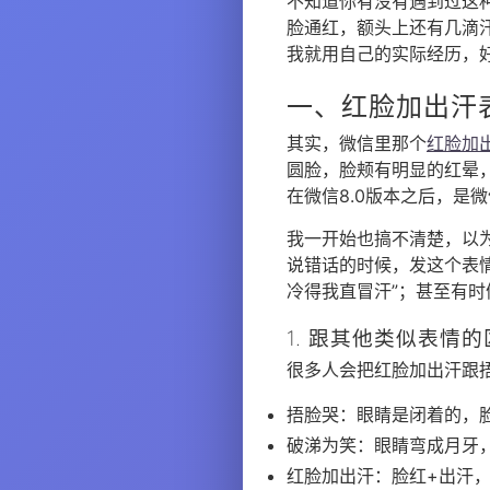
不知道你有没有遇到过这
脸通红，额头上还有几滴
我就用自己的实际经历，
一、红脸加出汗
其实，微信里那个
红脸加
圆脸，脸颊有明显的红晕
在微信8.0版本之后，是
我一开始也搞不清楚，以
说错话的时候，发这个表情
冷得我直冒汗”；甚至有
1. 跟其他类似表情
很多人会把红脸加出汗跟
捂脸哭：眼睛是闭着的，
破涕为笑：眼睛弯成月牙
红脸加出汗：脸红+出汗，