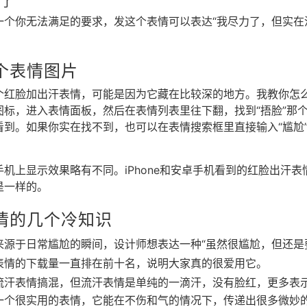
了”
一个你无法满足的要求，发这个表情可以表达“我尽力了，但实在
个表情图片
个红脸加出汗表情，可能是因为它藏在比较深的地方。我教你怎
图标，进入表情面板，然后在表情列表里往下翻，找到“捂脸”那
到。如果你实在找不到，也可以在表情搜索框里直接输入“尴尬”
机上显示效果略有不同。iPhone和安卓手机看到的红脸出汗
是一样的。
情的几个冷知识
来源于日常尴尬的瞬间，设计师想表达一种“虽然很尴尬，但还是
表情的下载量一直排在前十名，说明大家真的很爱用它。
汗表情搞混，但流汗表情是单纯的一滴汗，没有脸红，更多表示“
一个很实用的表情，它能在不伤和气的情况下，传递出很多微妙