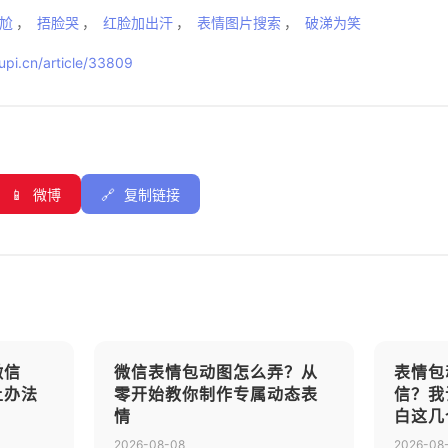
尬
，
捂脸哭
，
红脸加出汗
，
表情图片搜索
，
破涕为笑
pi.cn/article/33809
📱
微博
🔗
复制链接
微信
微信表情包动图怎么弄？从
表情包
土办法
零开始教你制作专属动态表
信？我
情
白这几
2026-08-08
2026-08