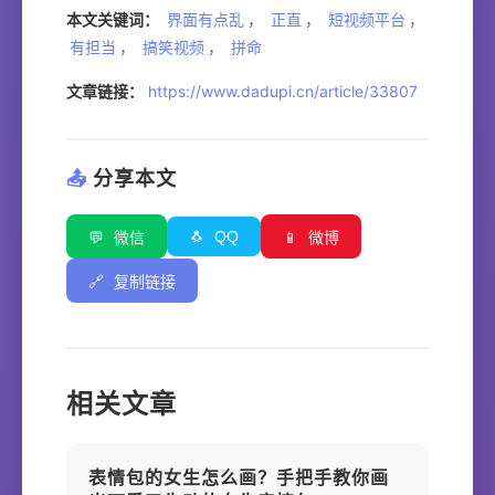
本文关键词：
界面有点乱
，
正直
，
短视频平台
，
有担当
，
搞笑视频
，
拼命
文章链接：
https://www.dadupi.cn/article/33807
📤
分享本文
🐧
QQ
💬
微信
📱
微博
🔗
复制链接
相关文章
表情包的女生怎么画？手把手教你画