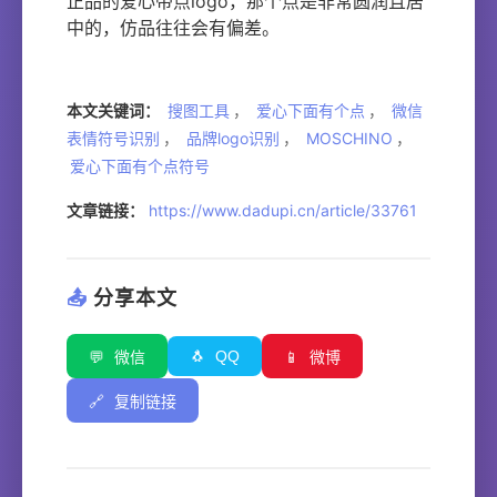
正品的爱心带点logo，那个点是非常圆润且居
中的，仿品往往会有偏差。
本文关键词：
搜图工具
，
爱心下面有个点
，
微信
表情符号识别
，
品牌logo识别
，
MOSCHINO
，
爱心下面有个点符号
文章链接：
https://www.dadupi.cn/article/33761
📤
分享本文
🐧
QQ
💬
微信
📱
微博
🔗
复制链接