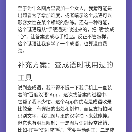
至于为什么图片里要加一个女人，我猜可能是
出题者为了增加难度，或者暗示这个成语可以
形容女性在某个领域的熟练。还有一种可能，
这个谜语是从“手眼通天”改过来的，把“眼”换成
“心”，让答案变成心手相应。反正不管怎样，
这个谜语让我多学了一个成语，也算没白费
劲。
补充方案：查成语时我用过的
工具
说到查成语，我不得不提一下我手机上一直装
着的“百度汉语”App。这次找答案的过程中，
它帮了我不少忙。这个App的优点是成语收录
比较全，有详细的出处和例句，而且支持拍照
识别文字，我把图片里的汉字拍下来就能搜。
但它也有明显限制：一是图片识别经常出错，
比如把“手”识别成“毛”，需要手动纠正；二是成