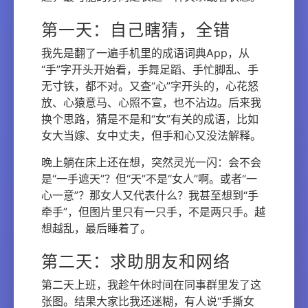
第一天：自己瞎猜，全错
我先是翻了一遍手机里的成语词典App，从
“手”字开头开始看，手舞足蹈、手忙脚乱、手
无寸铁，都不对。又查“心”字开头的，心花怒
放、心猿意马、心照不宣，也不沾边。后来我
换个思路，猜是不是和“女”有关的成语，比如
女大当嫁、女中丈夫，但手和心又没法解释。
晚上躺在床上还在想，突然灵光一闪：会不会
是“一手遮天”？但“天”不是“女人”啊。或者“一
心一意”？那女人又代表什么？我甚至想到“手
牵手”，但图片里只有一只手，不是两只手。越
想越乱，最后睡着了。
第二天：求助朋友和网络
第二天上班，我趁午休时间在同事群里发了这
张图。结果大家比我还迷糊，有人说“手撕女