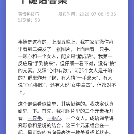
表情包技巧
发布时间：2026-07-08 15:36
浏览量：53
事情是这样的，上周五晚上，我在家庭微信群
里看到二姨发了一张图片，上面画着一只手、
一颗心和一个女人，配文是“猜成语”。我第一
反应是“手到擒来”，但仔细一看不对，没有“擒”
的元素。又猜“心中有数”，可那个女人是干嘛
的？群里炸开了锅，有人猜“一手遮天”，有人
说“心心相印”，还有人说“女中豪杰”，但都对不
上。
这个谜语看似简单，其实挺绕的。我决定认真
研究一下。首先，我把图片里的三个元素拆开
看：
一只手
、
一颗心
、一个女人。成语通常讲
究形象和意境的结合，这三个元素组合在一
起，最可能的方向是表达一种关系或者状态。