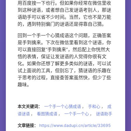
用百度搜一下也行。但如果你经常在微信里收
到这种谜语，或者想自己发谜语考别人，那谜
语助手可以省不少时间。当然，它也不是万能
的，遇到特别偏门的谜语还是得靠自己猜。
回到一个手一个心猜成语这个问题，正确答案
是手到擒来。下次在微信里看到这个谜语，你
可以直接回复“手到擒来”，然后配上你恍然大
悟的表情，保证让发谜语的人觉得你很有文
化。如果你还想了解更多类似的谜语，可以试
试上面说的工具，但别忘了，猜谜语的乐趣在
于思考的过程，直接查答案虽然快，但少了些
趣味。
本文关键词：
一个手一个心猜成语
，
手和心
，
成
语谜语
，
看图猜成语
，
一个手一个心
，
谜语助手
文章链接：
https://www.dadupi.cn/article/33695