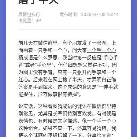
表情包技巧
发布时间：2026-07-08 13:44
浏览量：49
前几天在微信群里，有个朋友发了一张图，上
面画着一只手和一个心，问大家
一个手一个心
猜成语
是什么意思。我当时第一反应是“手心手
背”或者“手心里”，但仔细想想又觉得不对，因
为图里没有手背，只有一只张开的手掌和一个
红心。后来我在网上搜了半天，才弄明白正确
答案是
手到擒来
。这个成语的意思是“一伸手就
能捉住，形容做事很有把握”。
说实话，这种看图猜成语的谜语在微信群里特
别常见，尤其是长辈们特别喜欢发。有时候是
表情包，有时候是文字描述，像一个手一个心
这种组合，如果不查一下，还真容易猜错。我
把这个谜题的逻辑拆解了一下，分享给大家：