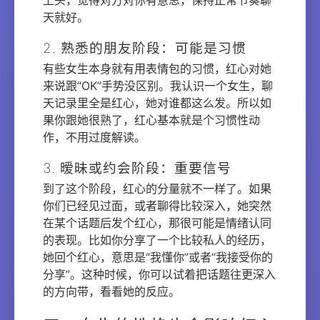
上头，觉得对方对你有意思，保持正常节奏聊
天就好。
2. 熟悉的朋友阶段：可能是习惯
有些女生本身就有用表情包的习惯，红心对她
来说跟“OK”手势没区别。我认识一个女生，聊
天记录里全是红心，她对谁都这么发。所以如
果你跟她很熟了，红心基本就是个习惯性动
作，不用过度解读。
3. 暧昧或约会阶段：重要信号
到了这个阶段，红心的分量就不一样了。如果
你们已经见过面，或者聊得比较深入，她突然
在某个话题后发个红心，那很可能是情绪认同
的表现。比如你分享了一个比较私人的经历，
她回个红心，意思是“我懂你”或者“我接受你的
分享”。这种时候，你可以试着把话题往更深入
的方向带，看看她的反应。