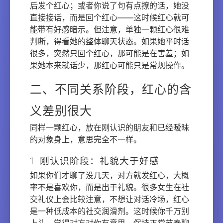
后发个红心；或者你说了句有点撩的话，她没
直接接话，而是回个红心——这时候红心就可
能带有好感暗示。但注意，单独一颗红心很难
判断，得看她的整体聊天状态。如果她平时话
很多，突然只回个红心，那可能是在害羞；如
果她本来就话少，那红心可能只是常规操作。
二、不同关系阶段，红心的含
义差别很大
同样一颗红心，放在刚认识的朋友和已经暧昧
的对象身上，意思完全不一样。
1. 刚认识阶段：礼貌大于好感
如果你们才聊了没几天，对方就发红心，大概
率不是喜欢你，而是出于礼貌。很多女生在社
交礼仪上会比较注意，不想让对话冷场，红心
是一种低成本的社交润滑剂。这时候你千万别