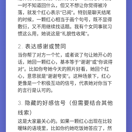
一时不知道回什么，但又不想让你觉得被冷
落，就发个红心表示“已阅”。特别是聊天结尾
的时候，一颗红心相当于画个句号，既不显得
敷衍，又不用继续找话题。我有个女同事就习
惯这么用，她说这是“礼貌性收尾”。
2. 表达感谢或赞同
当你帮了对方一个忙，或者说了句让她开心的
话，她回一颗红心，基本等于“谢谢”或“你说得
对”。比如你夸她今天的照片好看，她回个红
心，意思就是“谢谢夸奖”。这种场景下，红心
更像是一个积极互动的信号，代表她对你当下
的言行是认可的。
3. 隐藏的好感信号（但需要结合其他
线索）
这是大家最关心的。如果一颗红心出现在比较
暧昧的语境里，比如你约她吃饭她答应了，然