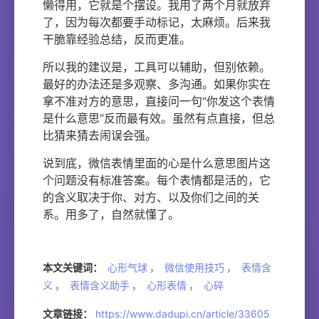
懒得用，它就是个摆设。我用了两个月就放弃
了，因为每次都要手动标记，太麻烦。后来我
干脆靠经验总结，反而更准。
所以我的建议是，工具可以辅助，但别依赖。
最好的办法还是多观察、多沟通。如果你实在
拿不准对方的意思，直接问一句“你发这个表情
是什么意思”反而最有效。虽然有点直接，但总
比猜来猜去闹误会强。
说到底，微信表情里面的心是什么意思图片这
个问题没有标准答案。每个表情都是活的，它
的含义取决于你、对方、以及你们之间的关
系。用多了，自然就懂了。
本文关键词：
心形气球
，
微信使用技巧
，
表情含
义
，
表情含义助手
，
心形表情
，
心碎
文章链接：
https://www.dadupi.cn/article/33605