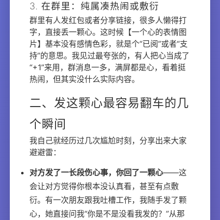
3. 在群里：纯属凑热闹或敷衍
群里有人发红包或者分享链接，很多人懒得打
字，直接丢一颗心。这时候【一个心的表情图
片】基本没有感情色彩，就是个“已阅”或者“支
持”的意思。我见过最夸张的，有人把心当成了
“+1”来用，群消息一多，满屏都是心，看着挺
热闹，但其实没什么实际内容。
二、发这颗心最容易翻车的几
个瞬间
我自己就经历过几次尴尬时刻，分享出来大家
避避雷：
对方发了一长段伤心事，你回了一颗心
——这
会让对方觉得你根本没认真看，甚至有点敷
衍。有一次朋友跟我吐槽工作，我随手发了颗
心，她直接问我“你是不是没看我发的？”从那