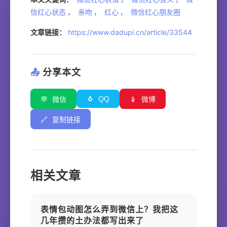
信红心状态
，
亲吻
，
红心
，
微信红心朋友圈
文章链接：
https://www.dadupi.cn/article/33544
📤
分享本文
🐧
QQ
💬
微信
📱
微博
🔗
复制链接
相关文章
表情包动图怎么弄到微信上？我把这
几年攒的土办法都写出来了