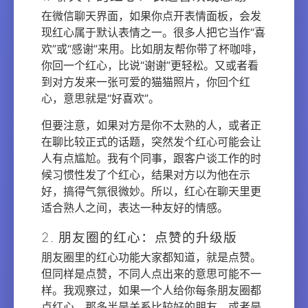
在微信聊天界面，如果你点开表情面板，会发
现红心属于默认表情之一。很多人把它当作“喜
欢”或“感谢”来用。比如朋友帮你带了杯咖啡，
你回一个红心，比说“谢谢”更轻松。又或者看
到对方发来一张可爱的猫猫照片，你回个红
心，意思就是“好喜欢”。
但要注意，如果对方是你不太熟的人，或者正
在聊比较正式的话题，突然发个红心可能会让
人有点尴尬。我有个同事，跟客户谈工作的时
候习惯性发了个红心，结果对方以为他在示
好，搞得气氛很微妙。所以，红心在聊天里更
适合熟人之间，表达一种友好的情感。
2. 朋友圈的红心：点赞的升级版
朋友圈里的红心功能大家都知道，就是点赞。
但同样是点赞，不同人点出来的意思可能不一
样。我观察过，如果一个人给你每条朋友圈都
点红心，那多半是关系比较好的朋友，或者是