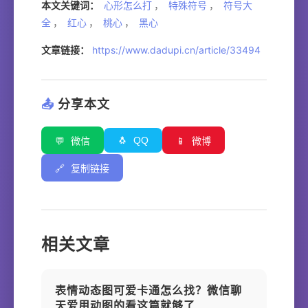
本文关键词：
心形怎么打
，
特殊符号
，
符号大
全
，
红心
，
桃心
，
黑心
文章链接：
https://www.dadupi.cn/article/33494
📤
分享本文
🐧
QQ
💬
微信
📱
微博
🔗
复制链接
相关文章
表情动态图可爱卡通怎么找？微信聊
天爱用动图的看这篇就够了