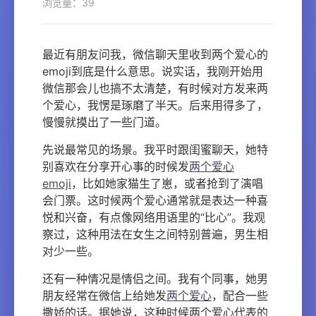
浏览量：39
最近有朋友问我，微信聊天里收到两个爱心的
emoji到底是什么意思。说实话，我刚开始用
微信那会儿也搞不太清楚，有时候对方发来两
个爱心，我愣是琢磨了半天。后来用得多了，
慢慢就摸出了一些门道。
先说最常见的场景。我平时跟闺蜜聊天，她特
别喜欢在分享开心事的时候发
两个爱心
emoji
，比如她家猫生了崽，或者抢到了演唱
会门票。这时候两个爱心通常就是表达一种喜
悦和兴奋，有点像网络用语里的“比心”。我观
察过，这种用法在女生之间特别普遍，男生相
对少一些。
还有一种情况是情侣之间。我有个同事，她男
朋友经常在微信上给她发
两个爱心
，配合一些
撒娇的话。据她说，这种时候两个爱心代表的