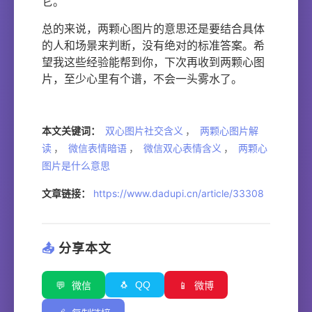
它。
总的来说，两颗心图片的意思还是要结合具体
的人和场景来判断，没有绝对的标准答案。希
望我这些经验能帮到你，下次再收到两颗心图
片，至少心里有个谱，不会一头雾水了。
本文关键词：
双心图片社交含义
，
两颗心图片解
读
，
微信表情暗语
，
微信双心表情含义
，
两颗心
图片是什么意思
文章链接：
https://www.dadupi.cn/article/33308
📤
分享本文
🐧
QQ
💬
微信
📱
微博