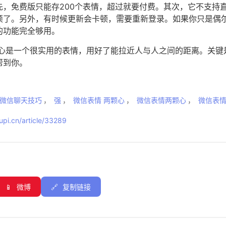
先，免费版只能存200个表情，超过就要付费。其次，它不支持
烦了。另外，有时候更新会卡顿，需要重新登录。如果你只是偶
的功能完全够用。
颗心是一个很实用的表情，用好了能拉近人与人之间的距离。关键
帮到你。
微信聊天技巧
，
强
，
微信表情 两颗心
，
微信表情两颗心
，
微信表
pi.cn/article/33289
📱
微博
🔗
复制链接