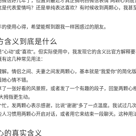
用微信好几年了，但直到最近才真正搞明白微信表情 两颗心到底
这是代表爱情吗？还是单纯表达喜欢？有时候收到两颗心，我甚
年的使用心得，希望能帮到跟我一样困惑过的朋友。
方含义到底是什么
是“心动”或“喜欢”。但实际使用中，我发现它的含义比官方解释
概有这几种常见用法：
理解。情侣之间、夫妻之间发两颗心，基本就是“我爱你”的简化
道她心情不错。
享了一张好看的风景照，或者发了一个有趣的段子，回复两颗心相当
大拇指更生动。
个忙，发两颗心表示感谢，比说“谢谢”多了一点温度。我试过几
些人习惯用两颗心开启对话，或者用它来结束一段聊天。这种用
心的真实含义