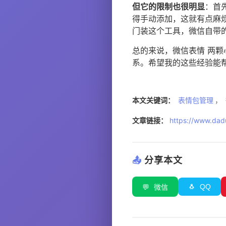
但它的限制也很明显
：首
得手动添加，这就有点麻
门装这个工具，微信自带
总的来说，微信表情 两
系。希望我的这些经验能
本文关键词：
表情包管理
，
文章链接：
https://www.dadu
📤
分享本文
🐧
QQ
💬
微信