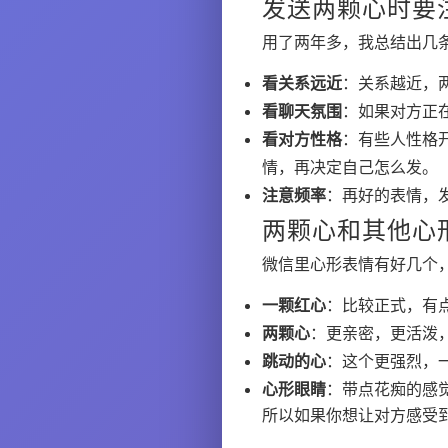
发送两颗心时要
用了两年多，我总结出几
看关系远近
：关系越近，
看聊天氛围
：如果对方正
看对方性格
：有些人性格
情，再决定自己怎么发。
注意频率
：再好的表情，
两颗心和其他心
微信里心形表情有好几个
一颗红心
：比较正式，有
两颗心
：更亲密，更活泼
跳动的心
：这个更强烈，
心形眼睛
：带点花痴的感
所以如果你想让对方感受