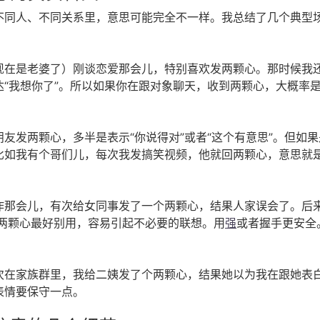
不同人、不同关系里，意思可能完全不一样。我总结了几个典型
现在是老婆了）刚谈恋爱那会儿，特别喜欢发两颗心。那时候我
达“我想你了”。所以如果你在跟对象聊天，收到两颗心，大概率
友发两颗心，多半是表示“你说得对”或者“这个有意思”。但如
比如我有个哥们儿，每次我发搞笑视频，他就回两颗心，意思就是
作那会儿，有次给女同事发了一个两颗心，结果人家误会了。后
 两颗心最好别用，容易引起不必要的联想。用
强
或者握手更安全
次在家族群里，我给二姨发了个两颗心，结果她以为我在跟她表
表情要保守一点。