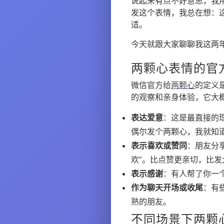
说起来有点不好意思，我
发这个表情，我总在想：
适。
今天就跟大家聊聊我这两
两颗心表情的官
微信官方给
两颗心
的定义
的观察和亲身体验，它大
表达爱意
：这是最直接的
偶尔发个两颗心，我就知
表示喜欢或赞同
：朋友分
欢”。比点赞更亲切，比发
表示感谢
：有人帮了你一
作为聊天开场或收尾
：有
熟的朋友。
不同场景下两颗