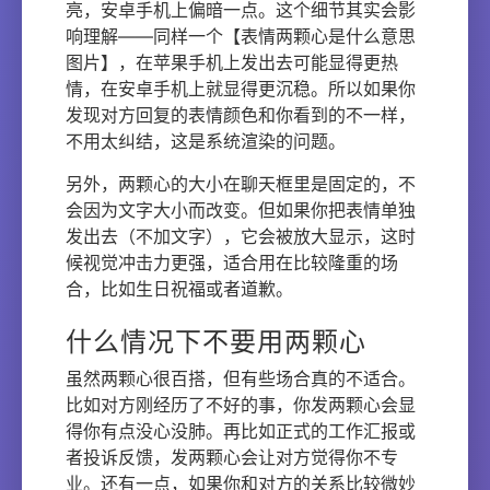
亮，安卓手机上偏暗一点。这个细节其实会影
响理解——同样一个【表情两颗心是什么意思
图片】，在苹果手机上发出去可能显得更热
情，在安卓手机上就显得更沉稳。所以如果你
发现对方回复的表情颜色和你看到的不一样，
不用太纠结，这是系统渲染的问题。
另外，两颗心的大小在聊天框里是固定的，不
会因为文字大小而改变。但如果你把表情单独
发出去（不加文字），它会被放大显示，这时
候视觉冲击力更强，适合用在比较隆重的场
合，比如生日祝福或者道歉。
什么情况下不要用两颗心
虽然两颗心很百搭，但有些场合真的不适合。
比如对方刚经历了不好的事，你发两颗心会显
得你有点没心没肺。再比如正式的工作汇报或
者投诉反馈，发两颗心会让对方觉得你不专
业。还有一点，如果你和对方的关系比较微妙