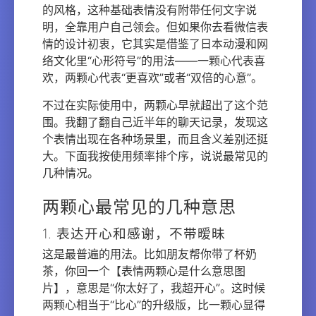
的风格，这种基础表情没有附带任何文字说
明，全靠用户自己领会。但如果你去看微信表
情的设计初衷，它其实是借鉴了日本动漫和网
络文化里“心形符号”的用法——一颗心代表喜
欢，两颗心代表“更喜欢”或者“双倍的心意”。
不过在实际使用中，两颗心早就超出了这个范
围。我翻了翻自己近半年的聊天记录，发现这
个表情出现在各种场景里，而且含义差别还挺
大。下面我按使用频率排个序，说说最常见的
几种情况。
两颗心最常见的几种意思
1. 表达开心和感谢，不带暧昧
这是最普遍的用法。比如朋友帮你带了杯奶
茶，你回一个【表情两颗心是什么意思图
片】，意思是“你太好了，我超开心”。这时候
两颗心相当于“比心”的升级版，比一颗心显得