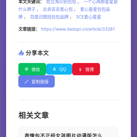
本文关键词：
拍立淘识别包包
，
一个心两颗星星是
什么牌子
，
古良吉吉爱心包
，
爱心星星包包品
牌
，
百度识图找包包品牌
，
3CE爱心星星
文章链接：
https://www.dadupi.cn/article/33281
📤
分享本文
🐧
QQ
💬
微信
📱
微博
🔗
复制链接
相关文章
表情包不正经女孩图片动漫版怎么