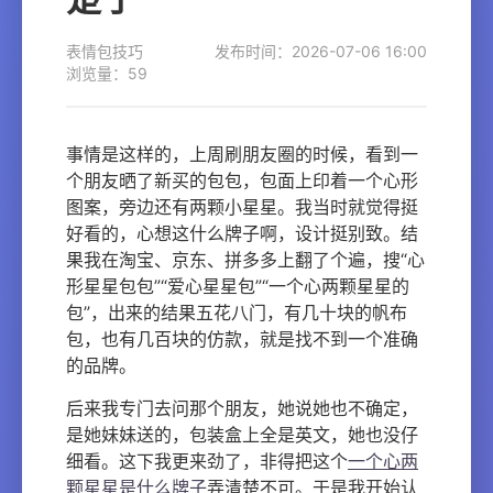
表情包技巧
发布时间：2026-07-06 16:00
浏览量：59
事情是这样的，上周刷朋友圈的时候，看到一
个朋友晒了新买的包包，包面上印着一个心形
图案，旁边还有两颗小星星。我当时就觉得挺
好看的，心想这什么牌子啊，设计挺别致。结
果我在淘宝、京东、拼多多上翻了个遍，搜“心
形星星包包”“爱心星星包”“一个心两颗星星的
包”，出来的结果五花八门，有几十块的帆布
包，也有几百块的仿款，就是找不到一个准确
的品牌。
后来我专门去问那个朋友，她说她也不确定，
是她妹妹送的，包装盒上全是英文，她也没仔
细看。这下我更来劲了，非得把这个
一个心两
颗星星是什么牌子
弄清楚不可。于是我开始认