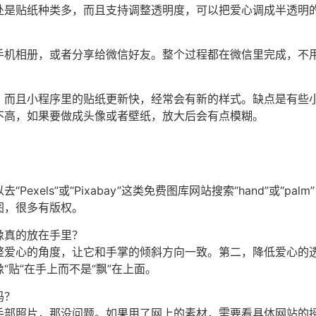
处是贴纸种类多，而且支持调整透明度，可以把爱心调成半透明的
手机相册，或者分享给微信好友。整个过程都在微信里完成，不
，而且小程序里的贴纸更新快，经常会有新的样式。缺点是有些
不高，如果要做成头像或者壁纸，放大后会有点模糊。
exels”或“Pixabay”这类免费图库网站搜索“hand”或“pa
图，很多有版权。
像真的放在手里？
整爱心的角度，让它和手掌的倾斜方向一致。第二，降低爱心的透
“贴”在手上而不是“飘”在上面。
吗？
手部照片，那没问题。如果用了网上的素材，需要看具体网站的