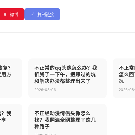
📱
微博
🔗
复制链接
恢复？
不正常的qq头像怎么办？我
不正常
实用方
折腾了一下午，把踩过的坑
怎么回
和解决办法都整理出来了
况
2026-08-06
2026-08
选？我
不正经动漫情侣头像怎么
分享
找？我翻遍全网整理了这几
种路子