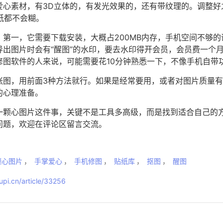
爱心素材，有3D立体的，有发光效果的，还有带纹理的。调整好
纸都不会糊。
第一，它需要下载安装，大概占200MB内存，手机空间不够
导出图片时会有“醒图”的水印，要去水印得开会员，会员费一个
修图软件的人来说，可能需要花10分钟熟悉一下，不像手机自带
张图，用前面3种方法就行。如果是经常要用，或者对图片质量
的心理准备。
一颗心图片这件事，关键不是工具多高级，而是找到适合自己的
问题，欢迎在评论区留言交流。
颗心图片
，
手掌爱心
，
手机修图
，
贴纸库
，
抠图
，
醒图
pi.cn/article/33256