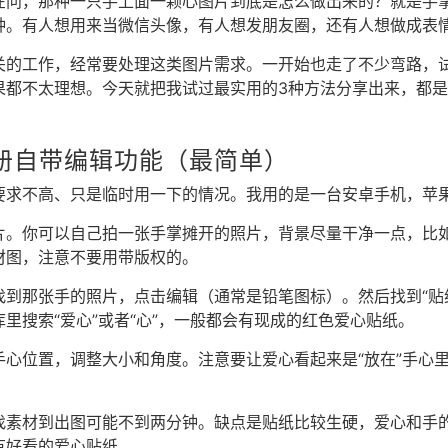
在问，那种一只手上面一颗心图片到底是怎么做出来的？就是手
种。有人想用来当微信头像，有人想发朋友圈，还有人想做成表
关的工作，经常要处理这类图片需求。一开始也走了不少弯路，试
果都不太理想。今天就把我试过最实用的3种方法分享出来，都
。
册自带编辑功能（最简单）
要求不高、只是临时用一下的情况。我用的是一台安卓手机，苹
片。你可以自己拍一张手掌摊开的照片，背景尽量干净一点，比
材图，注意不要用带版权的。
到那张手的照片，点击编辑（通常是铅笔图标）。然后找到“贴纸
里搜索“爱心”或者“心”，一般都会有现成的红色爱心贴纸。
手心位置，调整大小和角度。注意要让爱心看起来是“放在”手心
找素材到出图可能不到两分钟。缺点是贴纸比较生硬，爱心和手
有好看的爱心贴纸。