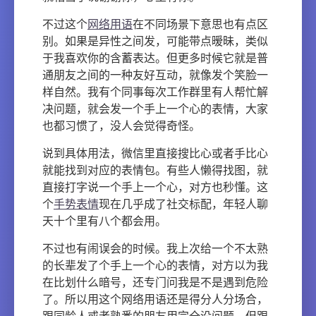
不过这个
网络用语
在不同场景下意思也有点区
别。如果是异性之间发，可能带点暧昧，类似
于我喜欢你的含蓄表达。但更多时候它就是普
通朋友之间的一种友好互动，就像发个笑脸一
样自然。我有个同事每次工作群里有人帮忙解
决问题，就会发一个手上一个心的表情，大家
也都习惯了，没人会觉得奇怪。
说到具体用法，微信里直接搜比心或者手比心
就能找到对应的表情包。有些人懒得找图，就
直接打字说一个手上一个心，对方也秒懂。这
个
手势表情
现在几乎成了社交标配，年轻人聊
天十个里有八个都会用。
不过也有闹误会的时候。我上次给一个不太熟
的长辈发了个手上一个心的表情，对方以为我
在比划什么暗号，还专门问我是不是遇到危险
了。所以用这个网络用语还是得分人分场合，