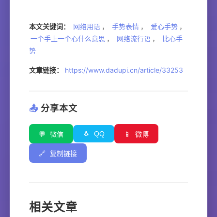
本文关键词：
网络用语
，
手势表情
，
爱心手势
，
一个手上一个心什么意思
，
网络流行语
，
比心手
势
文章链接：
https://www.dadupi.cn/article/33253
📤
分享本文
🐧
QQ
💬
微信
📱
微博
🔗
复制链接
相关文章