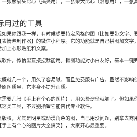
，一张熊猫头比心（搞笑用），一张柴犬比心（治愈用），一张
际用过的工具
但如果你跟我一样，有时候想要特定风格的图（比如要带文字、
【表情包制作器】的微信小程序。它的功能就是自己拼图加文字
后加上心形贴纸和文案。
载软件，微信里直接搜就能用。抠图功能对小白友好，基本一键
大概就几十个，用久了容易腻。而且免费版有广告，虽然不影响
看原图质量，它本身不提升画质。
尔需要几张【手上有个心的图片】，用免费途径就够了。但如果
试这类工具，不过别指望它能替代专业软件。
意版权，尤其是明星或动漫角色的图，自己用没问题，别拿去商
【手上有个心的图片大全搞笑】，大家开心最重要。