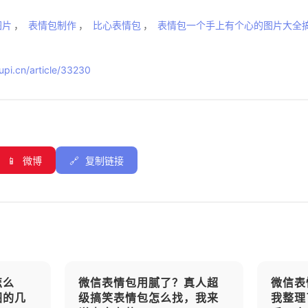
图片
，
表情包制作
，
比心表情包
，
表情包一个手上有个心的图片大全
pi.cn/article/33230
📱
微博
🔗
复制链接
怎么
微信表情包用腻了？真人超
微信表
图的几
级搞笑表情包怎么找，我来
我整理