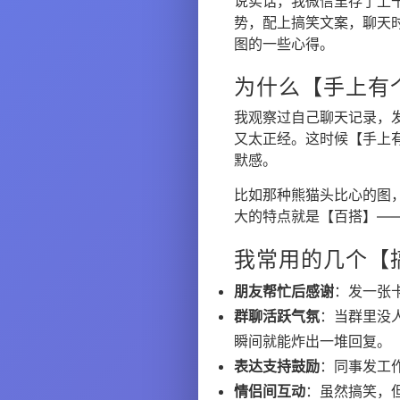
说实话，我微信里存了上
势，配上搞笑文案，聊天
图的一些心得。
为什么【手上有
我观察过自己聊天记录，
又太正经。这时候【手上
默感。
比如那种熊猫头比心的图
大的特点就是【百搭】—
我常用的几个【
朋友帮忙后感谢
：发一张
群聊活跃气氛
：当群里没
瞬间就能炸出一堆回复。
表达支持鼓励
：同事发工
情侣间互动
：虽然搞笑，