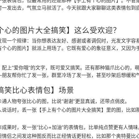
千张表情包，但最常用的还是那种【手上有个心的图片】。不管
时一发出去，气氛立马就活了。今天就跟大家聊聊这类表情包到
个心的图片大全搞笑】这么受欢迎？
发现一个规律：当你想表达友好、感谢或者调侃时，光发文字容
有个心的图片】就派上用场了。它既有爱心的象征意义，又因为
，配上“爱你哦”的文字，既可爱又搞笑。还有那种猫爪比心的，
—朋友帮你忙了发一张，群里冷场了发一张，甚至吵架后想缓和
搞笑比心表情包】场景
卡通人物夸张比心的图，比说“谢谢”更显真诚，还带点俏皮。
人说话时，丢一张【手上有个心的图片大全搞笑】里的图，比如
作成果时，发一张“比心+加油”的表情包，比单纯点赞更有人情味
但情侣之间发这种图反而比正经情话更轻松，比如那个奥特曼比