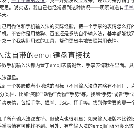
人发了
一个手掌的表情
，我一开始没反应过来，还以为是打错了
”的意思。说实话，我自己也经常遇到这种情况——明明知道有
手掌
半天。
自己用微信和手机输入法的实际经验，把一个手掌的表情怎么打
手机，不管你是用搜狗、百度还是系统自带输入法，基本都能找
补充一个我实际用过的工具，帮你更省事地管理常用表情。
法自带的emoji键盘直接找
数手机输入法都内置了emoji表情键盘，手掌表情就在里面。
入法键盘。
到一个笑脸或者小地球的图标（不同输入法位置略有不同），点一
分类栏，比如“笑脸”“动物”“食物”“手势”等。找到“手势”或者“
手势表情，包括手掌、握拳、比心、挥手等。找到你需要的那一
几乎所有输入法都支持。但缺点也很明显：如果输入法版本比较
掌表情有可能找不到。另外，有些输入法的emoji面板分类比