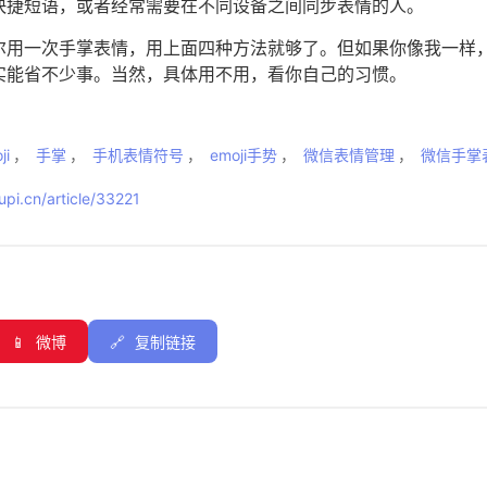
快捷短语，或者经常需要在不同设备之间同步表情的人。
尔用一次手掌表情，用上面四种方法就够了。但如果你像我一样
实能省不少事。当然，具体用不用，看你自己的习惯。
i
，
手掌
，
手机表情符号
，
emoji手势
，
微信表情管理
，
微信手掌
pi.cn/article/33221
📱
微博
🔗
复制链接