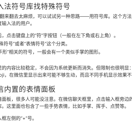
入法符号库找特殊符号
板里翻来翻去太麻烦，可以试试另一种思路——用符号库。这个方
度输入法的用户。
，点击键盘上的“符”字按钮（一般在左下角或右上角）。
殊符号”或者“表情符号”这个分类。
“手形”相关的符号，一般会有一个类似手掌的图形。
里的内容比较稳定，不会因为系统更新而消失。但限制也很明显：
oji，在微信里显示出来可能不够生动，而且不同手机显示效果
信内置的表情面板
面板，很多人可能没注意。在微信聊天框里，点击输入框旁边的“
库。这里面也包含了一些手势表情，比如手掌、挥手、点赞等。
框左侧的“+”号。