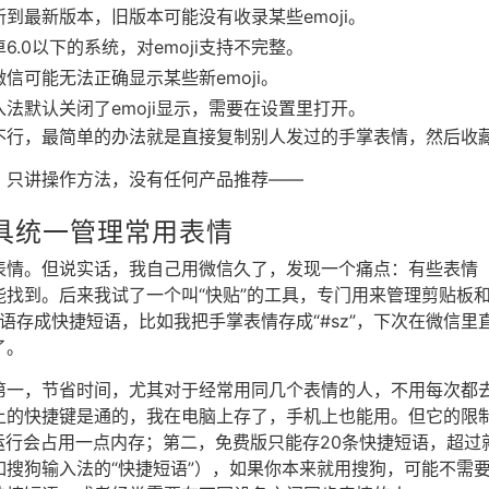
到最新版本，旧版本可能没有收录某些emoji。
.0以下的系统，对emoji支持不完整。
信可能无法正确显示某些新emoji。
法默认关闭了emoji显示，需要在设置里打开。
不行，最简单的办法就是直接复制别人发过的手掌表情，然后收
，只讲操作方法，没有任何产品推荐——
具统一管理常用表情
表情。但说实话，我自己用微信久了，发现一个痛点：有些表情
能找到。后来我试了一个叫“快贴”的工具，专门用来管理剪贴板
短语存成快捷短语，比如我把手掌表情存成“#sz”，下次在微信里直
了。
一，节省时间，尤其对于经常用同几个表情的人，不用每次都去e
上的快捷键是通的，我在电脑上存了，手机上也能用。但它的限
运行会占用一点内存；第二，免费版只能存20条快捷短语，超过
如搜狗输入法的“快捷短语”），如果你本来就用搜狗，可能不需