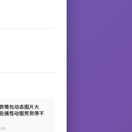
表情包动态图片大
些搞怪动图笑到停不
-06