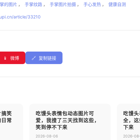
掌的图片
，
手掌纹路
，
手掌图片拍摄
，
手心发热
，
健康自测
pi.cn/article/33210
📱
微博
🔗
复制链接
片搞笑
吃馒头表情包动态图片可
吃馒头
的日常
爱，我搜了三天找到这些，
全，这
笑到停不下来
下来
2026-08-06
2026-08