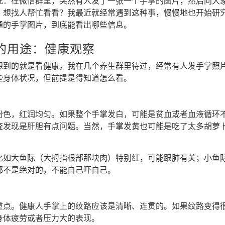
况：在微信群里，突然有人发了一张一个手掌的图片，然后问大
，想找人帮忙看看？我最近就经常遇到这种事，慢慢地也开始研
通的手掌图片，到底能看出哪些信息。
的用途：健康观察
想到的就是看健康。我在几个养生群里待过，经常有人发手掌照
些身体状况，但前提是得知道怎么看。
粉色，红润均匀。如果整个手掌发白，可能是贫血或者血液循环
查发现是肝胆有点问题。当然，手掌发黄也可能是吃了太多胡萝
比如大鱼际（大拇指根部那块肉）特别红，可能跟肺有关；小鱼
都不是绝对的，不能自己吓自己。
重点。健康人手掌上的纹路应该是清晰、连贯的。如果纹路变得
身体疲劳或者压力大的表现。