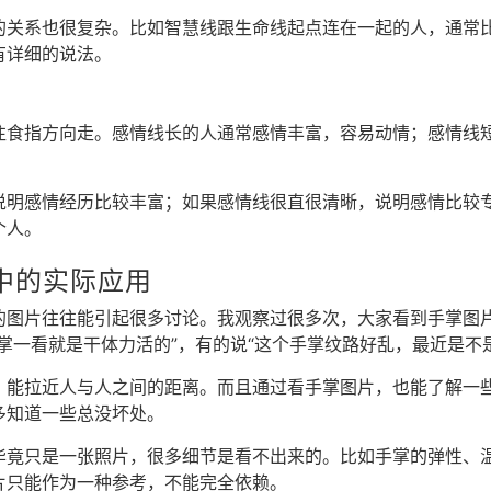
的关系也很复杂。比如智慧线跟生命线起点连在一起的人，通常
有详细的说法。
往食指方向走。感情线长的人通常感情丰富，容易动情；感情线
说明感情经历比较丰富；如果感情线很直很清晰，说明感情比较
个人。
中的实际应用
的图片往往能引起很多讨论。我观察过很多次，大家看到手掌图
掌一看就是干体力活的”，有的说“这个手掌纹路好乱，最近是不
，能拉近人与人之间的距离。而且通过看手掌图片，也能了解一
多知道一些总没坏处。
毕竟只是一张照片，很多细节是看不出来的。比如手掌的弹性、
片只能作为一种参考，不能完全依赖。