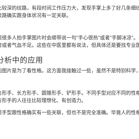
比较深的纹路，有段时间工作压力大，发现手掌上多了好几条细
纹路确实跟身体状况有一定关联。
很多人拍手掌图片时会顺带说一句“手心很热”或者“手脚冰凉”
虚或者气血不足。这些在中医里都有说法，但具体还是要找专业
分析中的应用
的图片是为了看性格。这方面我接触过一些，虽然不是特别科学
方形手、长方形手、圆锥形手、铲形手。不同手型对应不同的性
方形手的人往往比较理想化、有创造力。
现手型跟性格确实有一些关联，但也不是完全准确。毕竟人的性