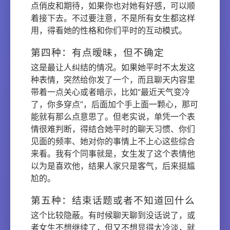
点俏皮和期待，如果你也对她有好感，可以顺
着接下去。不过要注意，不是所有女生都这样
用，得看她的性格和你们平时的互动模式。
第四种：有点暧昧，但不确定
这是最让人纠结的情况。如果她平时不太发这
种表情，突然给你发了一个，而且聊天内容里
带着一点关心或者暗示，比如“最近天气变冷
了，你多穿点”，后面加个手上面一颗心，那可
能就有那么点意思了。但老实说，单凭一个表
情很难判断，得结合她平时的聊天习惯、你们
见面的频率、她对你的事情上不上心这些综合
来看。我有个同事就是，女生发了这个表情他
以为是喜欢他，结果人家只是客气，后来挺尴
尬的。
第五种：结束话题或者不知道回什么
这个比较隐蔽。有时候聊天聊到没话说了，或
者女生不想继续了，但又不想显得太冷淡，就