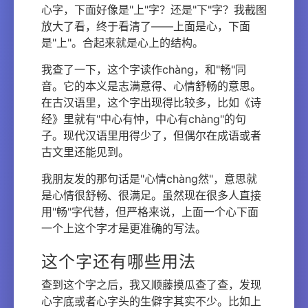
心字，下面好像是"上"字？还是"下"字？我截图
放大了看，终于看清了——上面是心，下面
是"上"。合起来就是心上的结构。
我查了一下，这个字读作chàng，和"畅"同
音。它的本义是志满意得、心情舒畅的意思。
在古汉语里，这个字出现得比较多，比如《诗
经》里就有"中心有忡，中心有chàng"的句
子。现代汉语里用得少了，但偶尔在成语或者
古文里还能见到。
我朋友发的那句话是"心情chàng然"，意思就
是心情很舒畅、很满足。虽然现在很多人直接
用"畅"字代替，但严格来说，上面一个心下面
一个上这个字才是更准确的写法。
这个字还有哪些用法
查到这个字之后，我又顺藤摸瓜查了查，发现
心字底或者心字头的生僻字其实不少。比如上