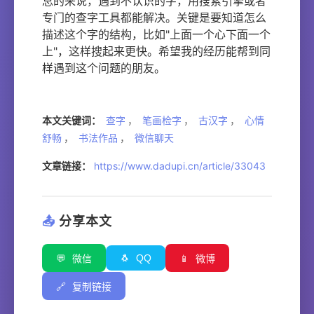
总的来说，遇到不认识的字，用搜索引擎或者
专门的查字工具都能解决。关键是要知道怎么
描述这个字的结构，比如"上面一个心下面一个
上"，这样搜起来更快。希望我的经历能帮到同
样遇到这个问题的朋友。
本文关键词：
查字
，
笔画检字
，
古汉字
，
心情
舒畅
，
书法作品
，
微信聊天
文章链接：
https://www.dadupi.cn/article/33043
📤
分享本文
🐧
QQ
💬
微信
📱
微博
🔗
复制链接