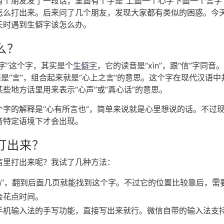
有个朋友发了一段话，里面有个字是“上面一个心字下面一个言字
怎么打出来。后来问了几个朋友，发现大家都有类似的困惑。今
天时遇到生僻字该怎么办。
么？
字”这个字，其实是个
生僻字
，它的读音是“xìn”，跟“信”字同音
面是“言”，组合起来就是“心上之言”的意思。这个字在现代汉语
些地方话里用来表示“心声”或“真心话”的意思。
个字的解释是“心有所言也”，简单来说就是心里想说的话。不过
者特定语境下才会出现。
打出来？
信里打出来呢？我试了几种方法：
in”，翻到后面几页就能找到这个字。不过它的位置比较靠后，
会花点时间。
手机输入法的手写功能，直接写出来就行。微信自带的输入法支持