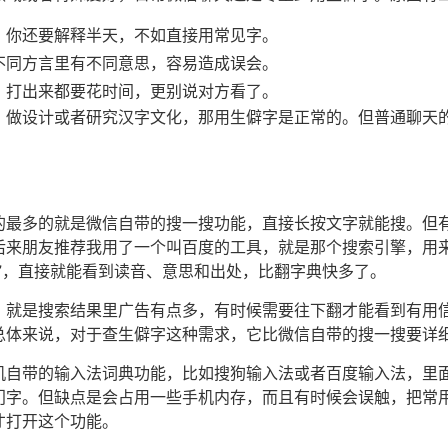
，你还要解释半天，不如直接用常见字。
不同方言里有不同意思，容易造成误会。
，打出来都要花时间，更别说对方看了。
、做设计或者研究汉字文化，那用生僻字是正常的。但普通聊天
的最多的就是微信自带的搜一搜功能，直接长按文字就能搜。但
后来朋友推荐我用了一个叫百度的工具，就是那个搜索引擎，用
”，直接就能看到读音、意思和出处，比翻字典快多了。
，就是搜索结果里广告有点多，有时候需要往下翻才能看到有用
总体来说，对于查生僻字这种需求，它比微信自带的搜一搜要详
机自带的输入法词典功能，比如搜狗输入法或者百度输入法，里面
门字。但缺点是会占用一些手机内存，而且有时候会误触，把常
才打开这个功能。