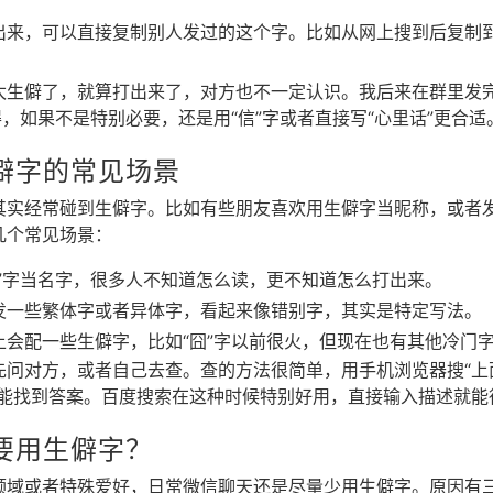
出来，可以直接复制别人发过的这个字。比如从网上搜到后复制
太生僻了，就算打出来了，对方也不一定认识。我后来在群里发
得，如果不是特别必要，还是用“信”字或者直接写“心里话”更合适
僻字的常见场景
其实经常碰到生僻字。比如有些朋友喜欢用生僻字当昵称，或者
几个常见场景：
䶮”字当名字，很多人不知道怎么读，更不知道怎么打出来。
发一些繁体字或者异体字，看起来像错别字，其实是特定写法。
上会配一些生僻字，比如“囧”字以前很火，但现在也有其他冷门
先问对方，或者自己去查。查的方法很简单，用手机浏览器搜“上
就能找到答案。百度搜索在这种时候特别好用，直接输入描述就能
要用生僻字？
领域或者特殊爱好，日常微信聊天还是尽量少用生僻字。原因有