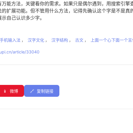
有万能方法，关键看你的需求。如果只是偶尔遇到，用搜索引擎
法的扩展功能。但不管用什么方法，记得先确认这个字是不是真
展示自己认识多少字。
手机输入法
，
汉字文化
，
汉字结构
，
古文
，
上面一个心下面一个言
pi.cn/article/33040
📱
微博
🔗
复制链接