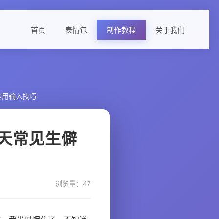
首页
表情包
制作教程
关于我们
实用输入技巧
天常见生僻
浏览量：47