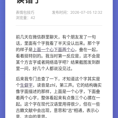
表情包技巧
发布时间：2026-07-05 12:32
浏览量：42
前几天在微信群里聊天，有个朋友发了一句
话，里面有个字我看了半天没认出来。那个字
的样子是
上面一个心下面两个心
，叠在一起，
看着挺特别的。我当时第一反应是，这不会是
某个方言字或者网络造字吧？结果截图发到群
里一问，好几个人都说没见过。
后来我专门去查了一下，才知道这个字其实是
个
生僻字
，读音是zhǐ，第三声。它的结构确实
像字面描述的那样，上面是一个心字，下面叠
着两个心字，整体看起来有点像三个心摞在一
起。这个字在现代汉语里用得很少，但在一些
古籍文献中会出现，意思和“志”相通，表示心
意、志向的意思。