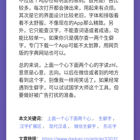
不过这个App也有明显的限制。首先是广告比
较多，每次打开都会弹出来，用起来有点烦。
其次是它的界面设计比较老旧，字体和排版看
着不太舒服，不像现在的App那么精致。另
外，它只能查汉字，不能查词语或者成语，功
能比较单一。如果你只是偶尔查一两个生僻
字，专门下载一个App可能不太划算，用网页
版的字典网站也可以。
总的来说，上面一个心下面两个心的字读zhǐ，
意思是心意、志向。以后在微信或者别的地方
看到这个字，别像我一样闹笑话了。如果经常
遇到生僻字，可以试试国学大师这个工具，但
要做好被广告打扰的准备。
本文关键词：
上面一个心下面两个心
，
生僻字
，
汉字扩展区
，
现代汉语
，
微信生僻字
，
形近字
文章链接：
https://www.dadupi.cn/article/33031